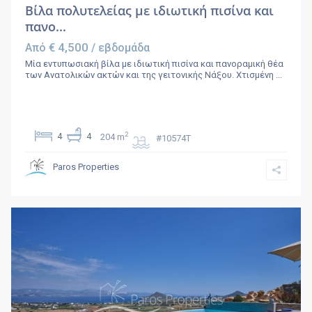
Bίλα πολυτελείας με ιδιωτική πισίνα και
πανο...
€ 4,500
Από
/ εβδομάδα
Μία εντυπωσιακή βίλα με ιδιωτική πισίνα και πανοραμική θέα
των Ανατολικών ακτών και της γειτονικής Νάξου. Χτισμένη
...
2
4
4
204 m
#10574T
Paros Properties