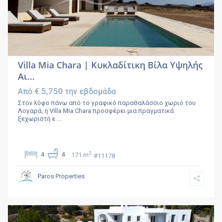
Villa Mia Chara | Κυκλαδίτικη Βίλα Υψηλής
Αι...
€ 5,750
Από
την εβδομάδα
Στον λόφο πάνω από το γραφικό παραθαλάσσιο χωριό του
Λογαρά, η Villa Mia Chara προσφέρει μια πραγματικά
ξεχωριστή ε
...
2
4
4
171 m
#11178
Paros Properties