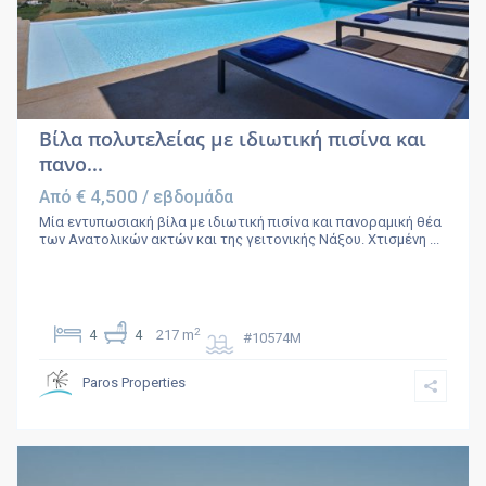
Bίλα πολυτελείας με ιδιωτική πισίνα και
πανο...
€ 4,500
Από
/ εβδομάδα
Μία εντυπωσιακή βίλα με ιδιωτική πισίνα και πανοραμική θέα
των Ανατολικών ακτών και της γειτονικής Νάξου. Χτισμένη
...
2
4
4
217 m
#10574M
Paros Properties