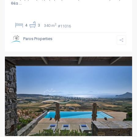
θέα
...
2
4
3
340 m
#11016
Paros Properties