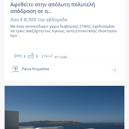
Αφεθείτε στην απόλυτη πολυτελή
απόδραση σε α...
€ 8,300
Από
την εβδομάδα
Με έναν γενναιόδωρο χώρο διαβίωσης 274m2, σχεδιασμένη
σε τρεις ανεξάρτητους όγκους, αυτή η πολυτελής ιδιοκτησία
προ
...
2
6
5
274 m
#11048
Paros Properties