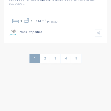
μάρμαρο
...
2
1
1
114 m
#11037
Paros Properties
1
2
3
4
5