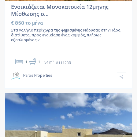
Ενοικιάζεται Μονοκατοικία 12μηνης
Μίσθωσης σ...
€ 850
το μήνα
Στα γαλήνια περίχωρα της φημισμένης Νάουσας στην Πάρο,
διατίθεται προς ενοικίαση ένας κομψός, πλήρως
εξοπλισμένος κ
...
2
1
1
54 m
#11123R
Paros Properties