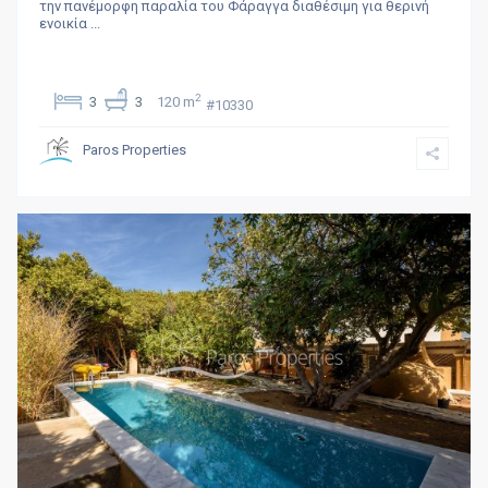
την πανέμορφη παραλία του Φάραγγα διαθέσιμη για θερινή
ενοικία
...
2
3
3
120 m
#10330
Paros Properties