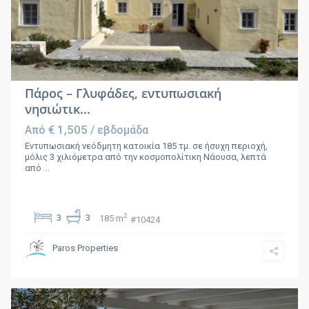
Πάρος – Γλυφάδες, εντυπωσιακή
νησιώτικ...
€ 1,505
Από
/ εβδομάδα
Εντυπωσιακή νεόδμητη κατοικία 185 τμ. σε ήσυχη περιοχή,
μόλις 3 χιλιόμετρα από την κοσμοπολίτικη Νάουσα, λεπτά
από
...
2
3
3
185 m
#10424
Paros Properties