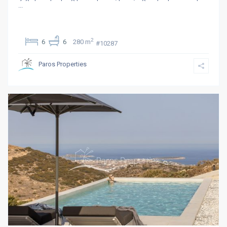
...
2
6
6
280 m
#10287
Paros Properties