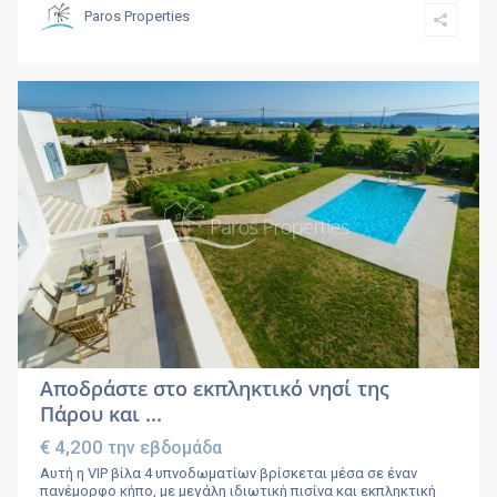
Paros Properties
Αποδράστε στο εκπληκτικό νησί της
Πάρου και ...
€ 4,200
την εβδομάδα
Αυτή η VIP βίλα 4 υπνοδωματίων βρίσκεται μέσα σε έναν
πανέμορφο κήπο, με μεγάλη ιδιωτική πισίνα και εκπληκτική