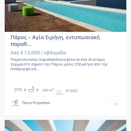
Πάρος – Αγία Ειρήνη, εντυπωσιακή
παραθ...
€ 12,000
Από
/ εβδομάδα
Υπερπολυτελής παραθαλάσσια βίλα σε ένα ιδιαίτερα
ξεχωριστό σημείο της Πάρου, μόλις 250 μέτρα από την
πανέμορφη και
...
2
6
6
280 m
#10422
Paros Properties