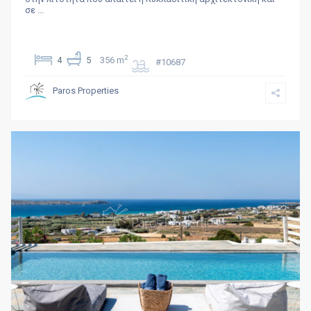
σε
...
2
4
5
356 m
#10687
Paros Properties