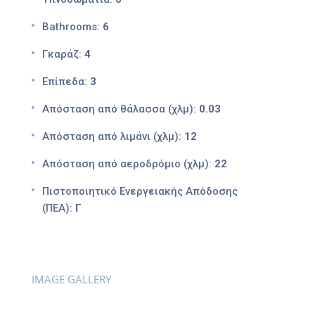
Bathrooms:
6
Γκαράζ:
4
Επίπεδα:
3
Απόσταση από θάλασσα (χλμ):
0.03
Απόσταση από λιμάνι (χλμ):
12
Απόσταση από αεροδρόμιο (χλμ):
22
Πιστοποιητικό Ενεργειακής Απόδοσης
(ΠΕΑ):
Γ
IMAGE GALLERY