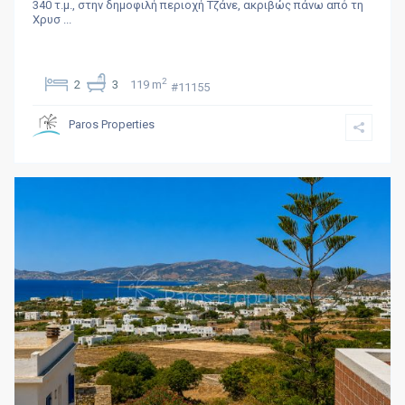
340 τ.μ., στην δημοφιλή περιοχή Τζάνε, ακριβώς πάνω από τη
Χρυσ
...
2
2
3
119 m
#11155
Paros Properties