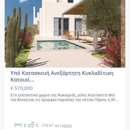
Υπό Κατασκευή Ανεξάρτητη Κυκλαδίτικη
Κατοικί...
€ 570,000
Στο γοητευτικό χωριό της Αγκαιριάς, μόλις λίγα λεπτά από
την Αλυκή και τις όμορφες παραλίες της νότιας Πάρου, η Vil
...
2
2
2
115 m
#11162G2