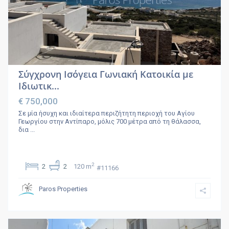
Σύγχρονη Ισόγεια Γωνιακή Κατοικία με
Ιδιωτικ...
€ 750,000
Σε μία ήσυχη και ιδιαίτερα περιζήτητη περιοχή του Αγίου
Γεωργίου στην Αντίπαρο, μόλις 700 μέτρα από τη θάλασσα,
δια
...
2
2
2
120 m
#11166
Paros Properties