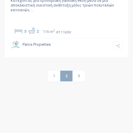
Κατέχοντας μία προνομιακή γωνιακή θέση μέσα σε μία
αποκλειστική οικιστική ανάπτυξη μόλις τριών πολυτελών
κατοικιών,
...
2
3
2
116 m
#11169V
Paros Properties
1
2
3