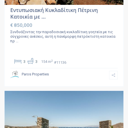
Εντυπωσιακή Κυκλαδίτικη Πέτρινη
Κατοικία με ...
€ 850,000
Συνδυάζοντας την παραδοσιακή κυκλαδίτικη γοητεία με τις
σύγχρονες ανέσεις, αυτή η πανέμορφη πετρόκτιστη κατοικία
πρ
...
2
3
3
154 m
#11136
Paros Properties