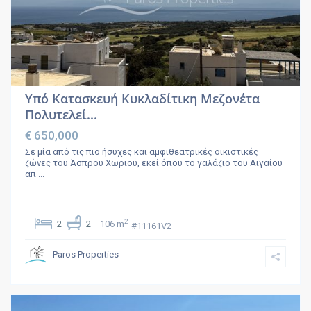
Υπό Κατασκευή Κυκλαδίτικη Μεζονέτα
Πολυτελεί...
€ 650,000
Σε μία από τις πιο ήσυχες και αμφιθεατρικές οικιστικές
ζώνες του Άσπρου Χωριού, εκεί όπου το γαλάζιο του Αιγαίου
απ
...
2
2
2
106 m
#11161V2
Paros Properties