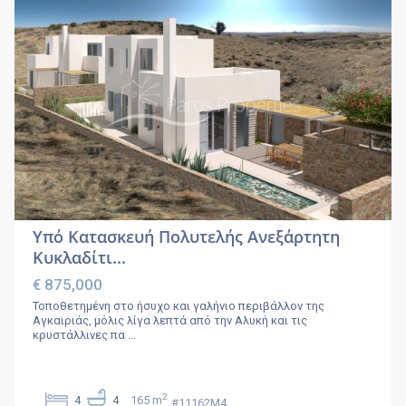
Υπό Κατασκευή Πολυτελής Ανεξάρτητη
Κυκλαδίτι...
€ 875,000
Τοποθετημένη στο ήσυχο και γαλήνιο περιβάλλον της
Αγκαιριάς, μόλις λίγα λεπτά από την Αλυκή και τις
κρυστάλλινες πα
...
2
4
4
165 m
#11162M4