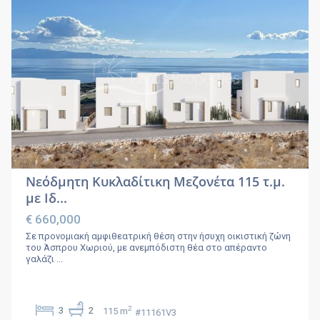
Νεόδμητη Κυκλαδίτικη Μεζονέτα 115 τ.μ.
με Ιδ...
€ 660,000
Σε προνομιακή αμφιθεατρική θέση στην ήσυχη οικιστική ζώνη
του Άσπρου Χωριού, με ανεμπόδιστη θέα στο απέραντο
γαλάζι
...
2
3
2
115 m
#11161V3