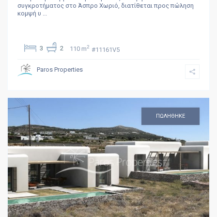
συγκροτήματος στο Άσπρο Χωριό, διατίθεται προς πώληση
κομψή υ
...
2
3
2
110 m
#11161V5
Paros Properties
ΠΩΛΗΘΗΚΕ