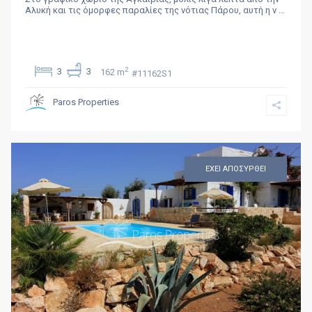
Αλυκή και τις όμορφες παραλίες της νότιας Πάρου, αυτή η ν
...
2
3
3
162 m
#11162S1
Paros Properties
ΕΧΕΙ ΑΠΟΣΥΡΘΕΙ