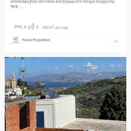
υπόσκαφη βίλα αποτελεί ένα ξεχωριστό δείγμα σύγχρονης
αρχι
...
2
5
5
560 m
#11160
Paros Properties