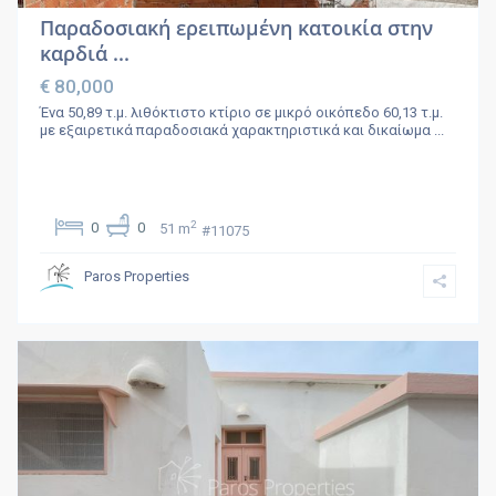
Παραδοσιακή ερειπωμένη κατοικία στην
καρδιά ...
€ 80,000
Ένα 50,89 τ.μ. λιθόκτιστο κτίριο σε μικρό οικόπεδο 60,13 τ.μ.
με εξαιρετικά παραδοσιακά χαρακτηριστικά και δικαίωμα
...
2
0
0
51 m
#11075
Paros Properties