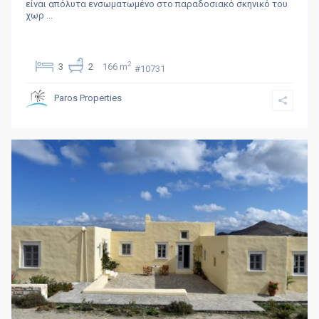
είναι απόλυτα ενσωματωμένο στο παραδοσιακό σκηνικό του
χωρ
...
2
3
2
166 m
#10731
Paros Properties