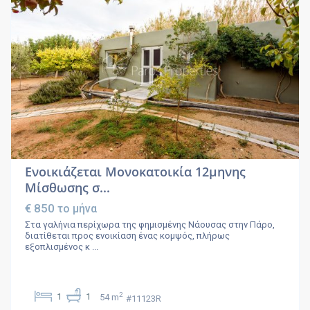
Ενοικιάζεται Μονοκατοικία 12μηνης
Μίσθωσης σ...
€ 850
το μήνα
Στα γαλήνια περίχωρα της φημισμένης Νάουσας στην Πάρο,
διατίθεται προς ενοικίαση ένας κομψός, πλήρως
εξοπλισμένος κ
...
2
1
1
54 m
#11123R