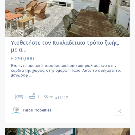
Υιοθετήστε τον Κυκλαδίτικο τρόπο ζωής,
με α...
€ 290,000
Ένα εντυπωσιακό παραδοσιακό σπιτάκι φωλιασμένο στην
καρδιά της χώρας, στην όμορφη Πάρο. Αυτό το ανεξάρτητο,
μονώροφ
...
2
1
1
55 m
#11117
Paros Properties