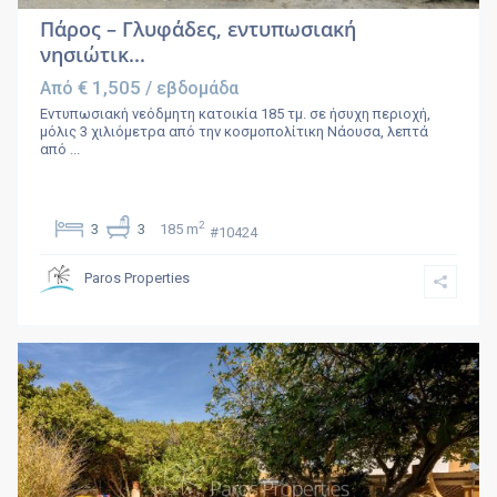
Πάρος – Γλυφάδες, εντυπωσιακή
νησιώτικ...
€ 1,505
Από
/ εβδομάδα
Εντυπωσιακή νεόδμητη κατοικία 185 τμ. σε ήσυχη περιοχή,
μόλις 3 χιλιόμετρα από την κοσμοπολίτικη Νάουσα, λεπτά
από
...
2
3
3
185 m
#10424
Paros Properties