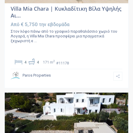
Villa Mia Chara | Κυκλαδίτικη Βίλα Υψηλής
Αι...
€ 5,750
Από
την εβδομάδα
Στον λόφο πάνω από το γραφικό παραθαλάσσιο χωριό του
Λογαρά, η Villa Mia Chara προσφέρει μια πραγματικά
ξεχωριστή ε
...
2
4
4
171 m
#11178
Paros Properties