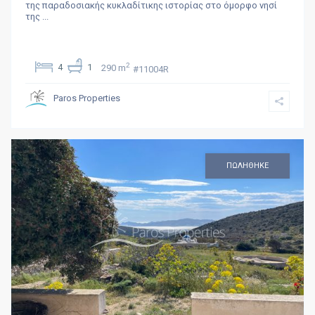
της παραδοσιακής κυκλαδίτικης ιστορίας στο όμορφο νησί
της
...
2
4
1
290 m
#11004R
Paros Properties
ΠΩΛΗΘΗΚΕ