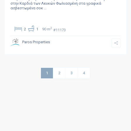
στην Καρδιά των Λευκών Φωλιασμένη στα γραφικά
ασβεστωμένα σοκ
...
2
2
1
90 m
#11173
Paros Properties
1
2
3
4