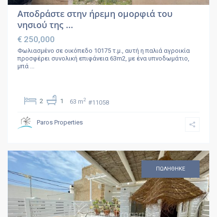
Αποδράστε στην ήρεμη ομορφιά του
νησιού της ...
€ 250,000
Φωλιασμένο σε οικόπεδο 10175 τ.μ., αυτή η παλιά αγροικία
προσφέρει συνολική επιφάνεια 63m2, με ένα υπνοδωμάτιο,
μπά
...
2
2
1
63 m
#11058
Paros Properties
ΠΩΛΗΘΗΚΕ