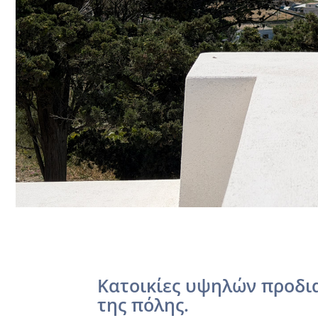
Κατοικίες υψηλών προδι
της πόλης.