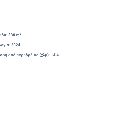
2
εδο:
230 m
ογία:
2024
αση από αεροδρόμιο (χλμ):
14.4