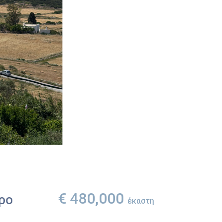
€ 480,000
ρο
έκαστη