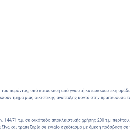
πί του παρόντος, υπό κατασκευή από γνωστή κατασκευαστική ομάδα
λούν τμήμα μίας οικιστικής ανάπτυξης κοντά στην πρωτεύουσα του
ν, 144,71 τ.μ. σε οικόπεδο αποκλειστικής χρήσης 230 τ.μ. περίπο
κουζίνα και τραπεζαρία σε ενιαίο σχεδιασμό με άμεση πρόσβαση σ