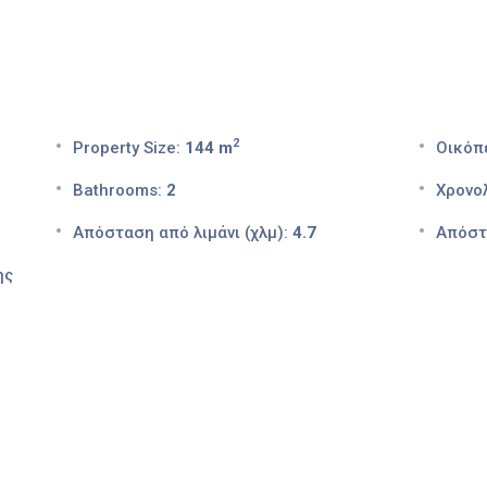
2
Property Size:
144 m
Οικόπ
Bathrooms:
2
Χρονολ
Απόσταση από λιμάνι (χλμ):
4.7
Απόστ
ης