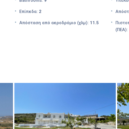
Bathrooms:
9
Υπόλο
Επίπεδα:
2
Απόστ
Απόσταση από αεροδρόμιο (χλμ):
11.5
Πιστο
(ΠΕΑ):