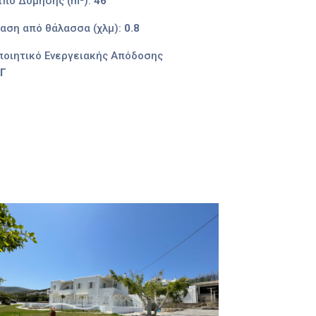
ιπο Δόμησης (m²):
46
αση από θάλασσα (χλμ):
0.8
ποιητικό Ενεργειακής Απόδοσης
Γ