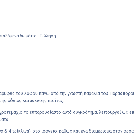
κιαζόμενα δωμάτια
- Πώληση
 παρυφές του λόφου πάνω από την γνωστή παραλία του Παρασπόρο
σης άδειας κατασκευής πισίνας.
αγροτεμάχιο το ευπαρουσίαστο αυτό συγκρότημα, λειτουργεί ως ε
ματα.
να & 4 τρίκλινα), στο ισόγειο, καθώς και ένα διαμέρισμα στον όρο