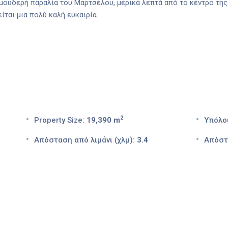
ουδερή παραλία του Μαρτσέλου, μερικά λεπτά από το κέντρο της 
ται μια πολύ καλή ευκαιρία.
2
Property Size:
19,390 m
Υπόλο
Απόσταση από λιμάνι (χλμ):
3.4
Απόστ