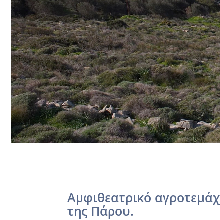
Aμφιθεατρικό αγροτεμάχι
της Πάρου.