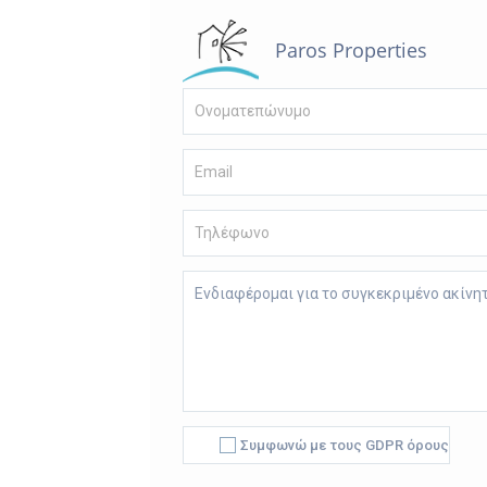
Paros Properties
Συμφωνώ με τους GDPR όρους