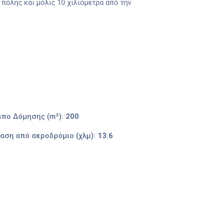
πόλης και μόλις 10 χιλιόμετρα από την
ιπο Δόμησης (m²):
200
αση από αεροδρόμιο (χλμ):
13.6