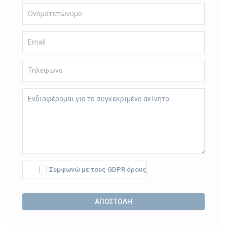
Συμφωνώ με τους GDPR όρους
Alternative: