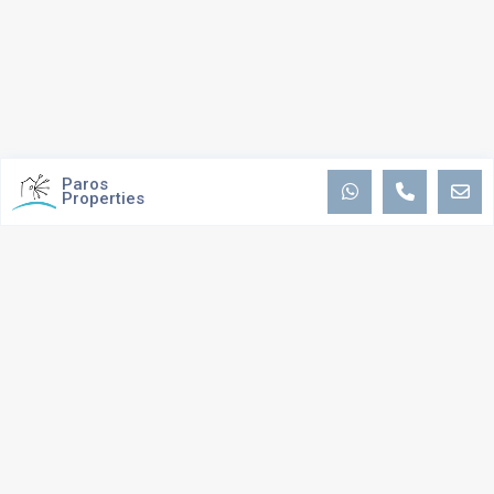
Paros
Properties
ΣΧΕΤΙΚΑ ΜΕ ΕΜΑΣ
Το πάθος μας είναι να σας
παρέχουμε την καλύτερη δυνατή
εξυπηρέτηση και εμπειρία
, διατηρώντας συνεχή επικοινωνία και
προσωπική επαφή. Παραμένουμε στην κορυφή της διαδικασίας κάθε
συναλλαγής και
προσπαθούμε να διασφαλίσουμε ότι η διαδικασία
παραμένει ομαλή και απρόσκοπτη
. Η πείρα μας και το ιστορικό μας,
μας έχουν χτίσει την φήμη παροχής αξιόπιστων, καλά τεκμηριωμένων
συμβουλών.
Προσπαθούμε συνεχώς να διατηρούμε ισχυρές και μακροχρόνιες
σχέσεις με τους πελάτες μας βοηθώντας τους να λαμβάνουν τις