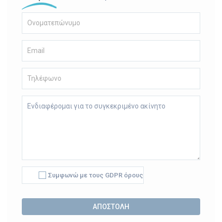
Συμφωνώ με τους GDPR όρους