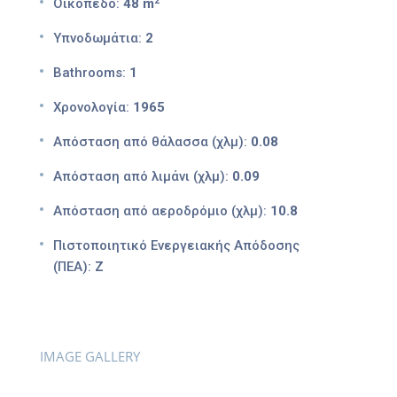
2
Οικόπεδο:
48 m
Υπνοδωμάτια:
2
Bathrooms:
1
Χρονολογία:
1965
Απόσταση από θάλασσα (χλμ):
0.08
Απόσταση από λιμάνι (χλμ):
0.09
Απόσταση από αεροδρόμιο (χλμ):
10.8
Πιστοποιητικό Ενεργειακής Απόδοσης
(ΠΕΑ):
Ζ
IMAGE GALLERY