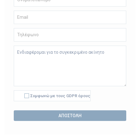
Συμφωνώ με τους GDPR όρους
Alternative: