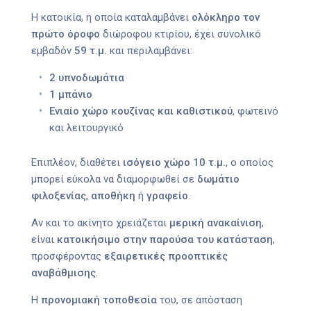
Η κατοικία, η οποία καταλαμβάνει
ολόκληρο τον
πρώτο όροφο
διώροφου κτιρίου, έχει συνολικό
εμβαδόν
59 τ.μ.
και περιλαμβάνει:
2 υπνοδωμάτια
1 μπάνιο
Ενιαίο χώρο κουζίνας και καθιστικού
, φωτεινό
και λειτουργικό
Επιπλέον, διαθέτει
ισόγειο χώρο 10 τ.μ.
, ο οποίος
μπορεί εύκολα να διαμορφωθεί σε
δωμάτιο
φιλοξενίας
,
αποθήκη
ή
γραφείο
.
Αν και το ακίνητο χρειάζεται
μερική ανακαίνιση
,
είναι
κατοικήσιμο στην παρούσα του κατάσταση
,
προσφέροντας
εξαιρετικές προοπτικές
αναβάθμισης
.
Η
προνομιακή τοποθεσία
του, σε απόσταση