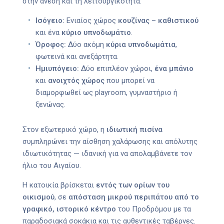
στην άνεση και τη λειτουργικότητα:
Ισόγειο:
Ενιαίος χώρος
κουζίνας – καθιστικού
και ένα
κύριο υπνοδωμάτιο
.
Όροφος:
Δύο ακόμη
κύρια υπνοδωμάτια
,
φωτεινά και ανεξάρτητα.
Ημιυπόγειο:
Δύο επιπλέον χώροι,
ένα μπάνιο
και
ανοιχτός χώρος
που μπορεί να
διαμορφωθεί ως playroom, γυμναστήριο ή
ξενώνας.
Στον εξωτερικό χώρο, η
ιδιωτική πισίνα
συμπληρώνει την αίσθηση χαλάρωσης και απόλυτης
ιδιωτικότητας — ιδανική για να απολαμβάνετε τον
ήλιο του Αιγαίου.
Η κατοικία βρίσκεται
εντός των ορίων του
οικισμού
, σε
απόσταση μικρού περιπάτου από το
γραφικό, ιστορικό κέντρο
του Προδρόμου με τα
παραδοσιακά σοκάκια και τις αυθεντικές ταβέρνες.