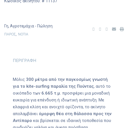
Κωδικός ακινήτου: # 11137
Γη
,
Αγροτεμάχια
- Πώληση
ΠΑΡΟΣ
ΝΟΤΙΑ
,
ΠΕΡΙΓΡΑΦΗ
Μόλις
300 μέτρα από την παγκοσμίως γνωστή
για το kite-surfing παραλία της Πούντας
, αυτό το
οικόπεδο των
6.665 τ.μ.
προσφέρει μια μοναδική
ευκαιρία για επένδυση ή ιδιωτική ανάπτυξη. Με
ελαφριά κλίση και ανοιχτό ορίζοντα, το ακίνητο
απολαμβάνει
όμορφη θέα στη θάλασσα προς την
Αντίπαρο
και βρίσκεται σε ιδανική τοποθεσία που
συνδυάζει γαλήνη και άμεση πρόσβαση.