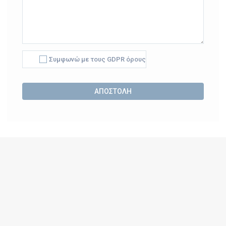
Συμφωνώ με τους GDPR όρους
Alternative: