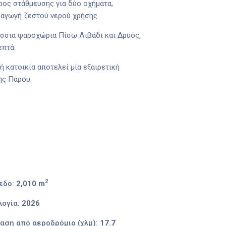
ρος στάθμευσης για δύο οχήματα,
ραγωγή ζεστού νερού χρήσης.
λάσσια ψαροχώρια Πίσω Λιβάδι και Δρυός,
επτά.
ή κατοικία αποτελεί μία εξαιρετική
ης Πάρου.
2
εδο:
2,010 m
ογία:
2026
αση από αεροδρόμιο (χλμ):
17.7