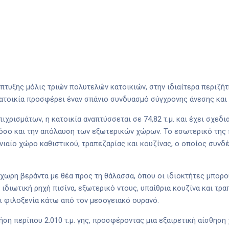
άπτυξης μόλις τριών πολυτελών κατοικιών, στην ιδιαίτερα περιζήτ
ατοικία προσφέρει έναν σπάνιο συνδυασμό σύγχρονης άνεσης και 
ρισμάτων, η κατοικία αναπτύσσεται σε 74,82 τ.μ. και έχει σχεδι
 όσο και την απόλαυση των εξωτερικών χώρων. Το εσωτερικό της 
νιαίο χώρο καθιστικού, τραπεζαρίας και κουζίνας, ο οποίος συνδ
ύχωρη βεράντα με θέα προς τη θάλασσα, όπου οι ιδιοκτήτες μπορ
 ιδιωτική ρηχή πισίνα, εξωτερικό ντους, υπαίθρια κουζίνα και τρ
ι φιλοξενία κάτω από τον μεσογειακό ουρανό.
ση περίπου 2.010 τ.μ. γης, προσφέροντας μια εξαιρετική αίσθηση