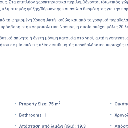
θους. Στα επιπλέον χαρακτηριστικά περιλαμβάνονται ιδιωτικός χώ
 κλιματισμός ψύξης/θέρμανσης και αντλία θερμότητας για την πα
 από τη φημισμένη Χρυσή Ακτή, καθώς και από τα γραφικά παραθα
πρόσβαση στη κοσμοπολίτικη Νάουσα, η οποία απέχει μόλις 20 λ
υτικό ακίνητο ή άνετη μόνιμη κατοικία στο νησί, αυτή η γοητευτικ
ήτου σε μία από τις πλέον επιθυμητές παραθαλάσσιες περιοχές τ
2
Property Size:
75 m
Οικόπ
Bathrooms:
1
Χρονολ
Απόσταση από λιμάνι (χλμ):
19.3
Απόστ