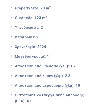
2
Property Size:
73 m
2
Οικόπεδο:
123 m
Υπνοδωμάτια:
2
Bathrooms:
2
Χρονολογία:
2024
Μέγεθος γκαράζ:
1
Απόσταση από θάλασσα (χλμ):
1.2
Απόσταση από λιμάνι (χλμ):
2.3
Απόσταση από αεροδρόμιο (χλμ):
10
Πιστοποιητικό Ενεργειακής Απόδοσης
(ΠΕΑ):
Α+