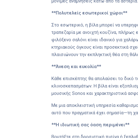
μόνιμες αναμνήσεις κάτω από τα αστέρια.
**Πολυτελείς εσωτερικοί χώροι**
Στο εσωτερικό, η βίλα μπορεί να υπερηφα
τραπεζαρία με ανοιχτή κουζίνα, πλήρως 
φιλόξενο σαλόνι είναι ιδανικό για χαλάρ
κτηριακούς όγκους είναι προσεκτικά σχε
πλαισιώνουν την εκπληκτική θέα στη θάλα
**Άνεση και ευκολία**
Κάθε επισκέπτης θα απολαύσει το δικό τ
κλινοσκεπασμάτων. Η βίλα είναι εξοπλισμ
μουσικής Sonos και χαρακτηριστικά ασφ
Με μια αποκλειστική υπηρεσία καθαρισμο
αυτό που πραγματικά έχει σημασία—τη χ
**Η ιδιωτική σας όαση περιμένει**
Βουτήξτε στη δροσιστική πισίνα ή ξεπλυ