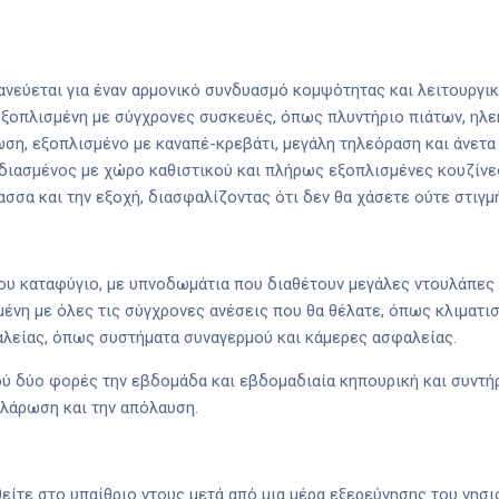
νεύεται για έναν αρμονικό συνδυασμό κομψότητας και λειτουργικό
εξοπλισμένη με σύγχρονες συσκευές, όπως πλυντήριο πιάτων, ηλεκ
ωση, εξοπλισμένο με καναπέ-κρεβάτι, μεγάλη τηλεόραση και άνετα
διασμένος με χώρο καθιστικού και πλήρως εξοπλισμένες κουζίνε
σσα και την εξοχή, διασφαλίζοντας ότι δεν θα χάσετε ούτε στιγμ
ου καταφύγιο, με υπνοδωμάτια που διαθέτουν μεγάλες ντουλάπες 
ένη με όλες τις σύγχρονες ανέσεις που θα θέλατε, όπως κλιματισμ
αλείας, όπως συστήματα συναγερμού και κάμερες ασφαλείας.
ύ δύο φορές την εβδομάδα και εβδομαδιαία κηπουρική και συντήρ
αλάρωση και την απόλαυση.
θείτε στο υπαίθριο ντους μετά από μια μέρα εξερεύνησης του νησ