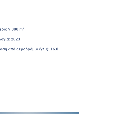
2
εδο:
9,000 m
ογία:
2023
αση από αεροδρόμιο (χλμ):
16.8