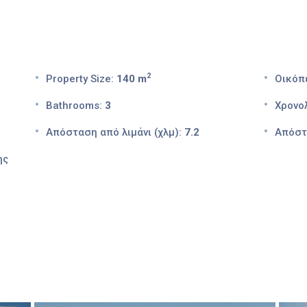
2
Property Size:
140 m
Οικόπ
Bathrooms:
3
Χρονολ
Απόσταση από λιμάνι (χλμ):
7.2
Απόστ
ης