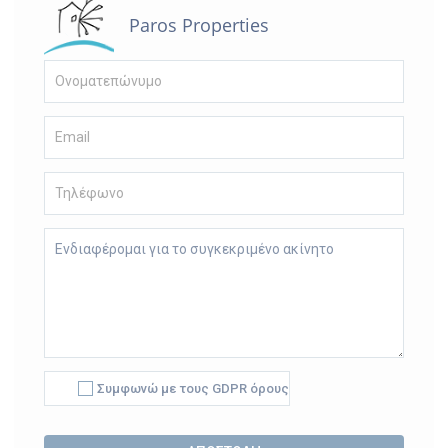
Paros Properties
Συμφωνώ με τους GDPR όρους