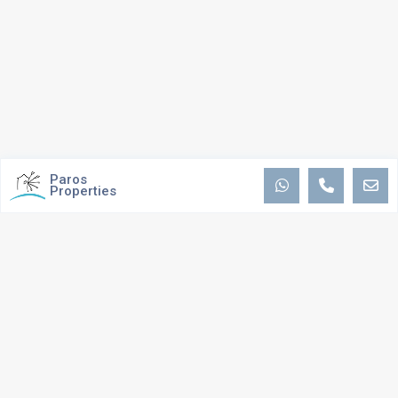
Paros
Properties
ΣΧΕΤΙΚΑ ΜΕ ΕΜΑΣ
Το πάθος μας είναι να σας
παρέχουμε την καλύτερη δυνατή
εξυπηρέτηση και εμπειρία
, διατηρώντας συνεχή επικοινωνία και
προσωπική επαφή. Παραμένουμε στην κορυφή της διαδικασίας κάθε
συναλλαγής και
προσπαθούμε να διασφαλίσουμε ότι η διαδικασία
παραμένει ομαλή και απρόσκοπτη
. Η πείρα μας και το ιστορικό μας,
μας έχουν χτίσει την φήμη παροχής αξιόπιστων, καλά τεκμηριωμένων
συμβουλών.